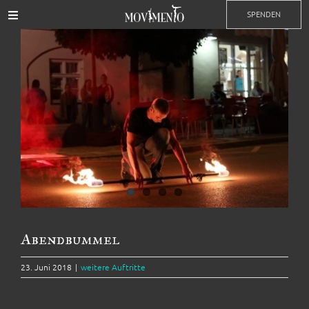
Zum
SPENDEN
Toggle
Inhalt
Navigation
Zeige
springen
Events
grösseres
Bild
Training
Impressionen
Kontakt
Partner
Abendbummel
23. Juni 2018
|
weitere Auftritte
Mitgliedschaft