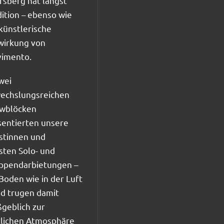
rsberg hat längst
dition – ebenso wie
 künstlerische
wirkung von
imento.
wei
echslungsreichen
wblöcken
sentierten unsere
istinnen und
isten Solo- und
ppendarbietungen –
Boden wie in der Luft
nd trugen damit
geblich zur
tlichen Atmosphäre