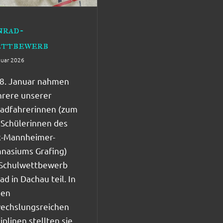
nrad-
ttbewerb
nuar 2026
8. Januar nahmen
rere unserer
radfahrerinnen (zum
l Schülerinnen des
-Mannheimer-
nasiums Grafing)
Schulwettbewerb
ad in Dachau teil. In
ben
echslungsreichen
iplinen stellten sie