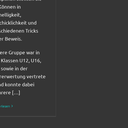
 Können in
elligkeit,
chicklichkeit und
schiedenen Tricks
er Beweis.
ere Gruppe war in
 Klassen U12, U16,
 sowie in der
rerwertung vertrete
nd konnte dabei
rere […]
rlesen