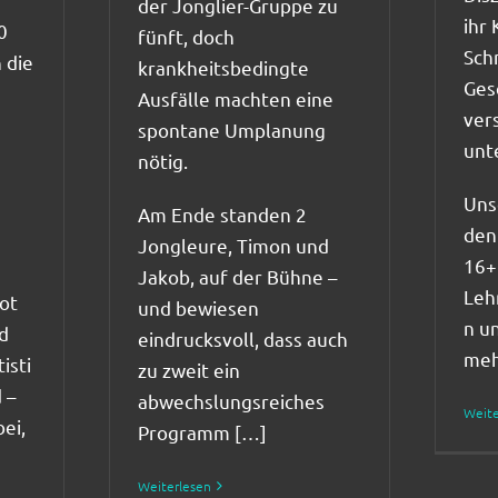
der Jonglier-Gruppe zu
ihr
0
fünft, doch
Schn
 die
krankheitsbedingte
Ges
Ausfälle machten eine
ver
spontane Umplanung
unt
nötig.
Uns
Am Ende standen 2
den
Jongleure, Timon und
16+
Jakob, auf der Bühne –
Leh
ot
und bewiesen
n u
d
eindrucksvoll, dass auch
meh
isti
zu zweit ein
 –
abwechslungsreiches
Weite
ei,
Programm […]
Weiterlesen