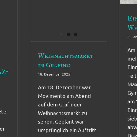
Ei
We
8. Ja
Am 
Weihnachtsmarkt
meh
in Grafing
Ein
aZi
18. Dezember 2025
Tei
Max
Am 18. Dezember war
Gym
Movimento am Abend
am 
auf dem Grafinger
Einr
ete
Weihnachtsmarkt zu
sie
sehen. Geplant war
abw
er
ursprünglich ein Auftritt
Disz