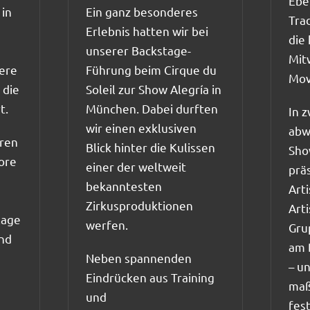
Ebe
Ein ganz besonderes
 in
Tra
Erlebnis hatten wir bei
die
unserer Backstage-
e
Mit
Führung beim Cirque du
ere
Mov
Soleil zur Show Alegría in
 die
München. Dabei durften
t.
In z
wir einen exklusiven
abw
ren
Blick hinter die Kulissen
Sho
ore
einer der weltweit
prä
bekanntesten
Art
Zirkusproduktionen
Art
lage
werfen.
Gru
nd
am 
Neben spannenden
– u
Eindrücken aus Training
maß
und
fes