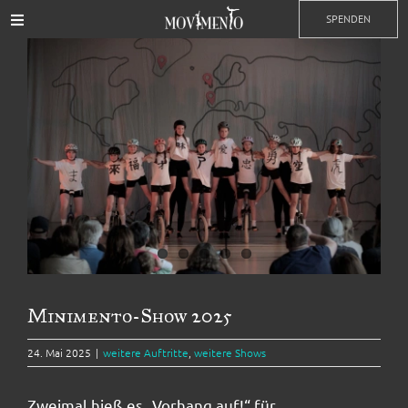
Zum
SPENDEN
Toggle
Inhalt
Navigation
Zeige
springen
Events
grösseres
Bild
Training
Impressionen
Kontakt
Partner
Minimento-Show 2025
24. Mai 2025
|
weitere Auftritte
,
weitere Shows
Mitgliedschaft
Zweimal hieß es „Vorhang auf!“ für