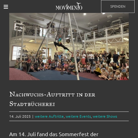
Zum
SPENDEN
Toggle
Inhalt
Navigation
Zeige
springen
Events
grösseres
Bild
Training
Impressionen
Kontakt
Nachwuchs-Auftritt in der
Stadtbücherei
Partner
14. Juli 2025
|
weitere Auftritte
,
weitere Events
,
weitere Shows
Mitgliedschaft
Am 14. Juli fand das Sommerfest der