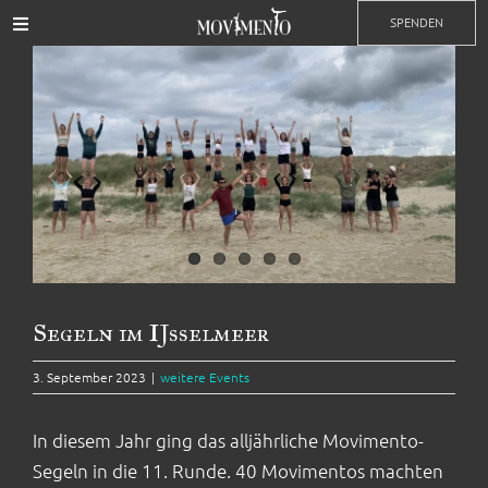
Zum
SPENDEN
Toggle
Inhalt
Navigation
Zeige
springen
Events
grösseres
Bild
Training
Impressionen
Kontakt
Segeln im IJsselmeer
Partner
3. September 2023
|
weitere Events
In diesem Jahr ging das alljährliche Movimento-
Mitgliedschaft
Segeln in die 11. Runde. 40 Movimentos machten