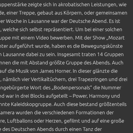
ppenstärke zeigte sich in akrobatischen Leistungen, wie
de, einer Treppe, gebaut aus Körpern, oder gemeinsamen
er Woche in Lausanne war der Deutsche Abend. Es ist
, welche sich selbst repräsentiert. Um bei einer solchen
Gruppe mit einem Video bewerben. Mit der Show „Mozart
ter aufgeführt wurde, haben es die Bewegungskünste
n Lausanne dabei zu sein. Insgesamt traten 14 Gruppen
erInnen die mit Abstand größte Gruppe des Abends. Auch
auf die Musik von James Horner. In dieser glänzte die
ämlich vier Vertikaltüchern, drei Trapezringen und drei
 eingebürgerte Wort des „Bodenpersonals“ die Nummer
d war in drei Blocks aufgeteilt – Power, Harmony und
nnte Kaleidskopgruppe. Auch diese bestand größtenteils
 Kamera wurden die verschiedenen Formationen der
re, Luftballons oder Herzen, gefilmt und auf eine große
e des Deutschen Abends durch einen Tanz der