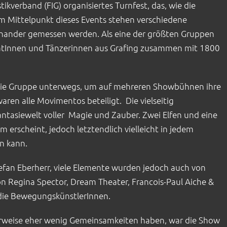
kverband (FIG) organisiertes Turnfest, das, wie die
. Im Mittelpunkt dieses Events stehen verschiedene
inander gemessen werden. Als eine der größten Gruppen
obatInnen und Tänzerinnen aus Grafing zusammen mit 1800
r die Gruppe unterwegs, um auf mehreren Showbühnen ihre
aren alle Movimentos beteiligt. Die vielseitig
antasiewelt voller Magie und Zauber. Zwei Elfen und eine
m erscheint, jedoch letztendlich vielleicht in jedem
n kann.
efan Eberherr, viele Elemente wurden jedoch auch von
on Regina Spector, Dream Theater, Francois-Paul Aiche &
 die BewegungskünstlerInnen.
rweise eher wenig Gemeinsamkeiten haben, war die Show